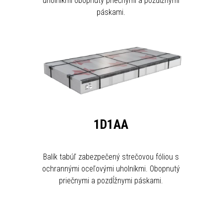
uholníkmi obopnutý priečnymi a pozdĺžnymi
páskami.
1D1AA
Balík tabúľ zabezpečený strečovou fóliou s
ochrannými oceľovými uholníkmi. Obopnutý
priečnymi a pozdĺžnymi páskami.