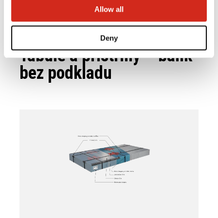
Allow all
Deny
Tabule a prístrihy – balík
bez podkladu