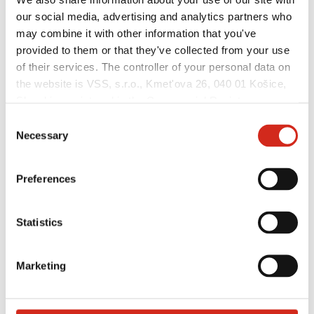
our social media, advertising and analytics partners who
may combine it with other information that you've
provided to them or that they've collected from your use
of their services. The controller of your personal data on
the website is VSS, s.r.o., Kmet'ova 26, 040 01 Košice,
Slovakia, registered in the Commercial Register
Možné formácie, ktoré sa majú vytvoriť:
maintained by the Municipal Court in Košice, section:
Consent
Sro, file no.: 51998/V, VAT no.: 2121549375, NIP:
Necessary
Selection
(REGON): (Košice), identification number: 53 915 241,
hereinafter referred to as “VSS”.
Preferences
Statistics
Marketing