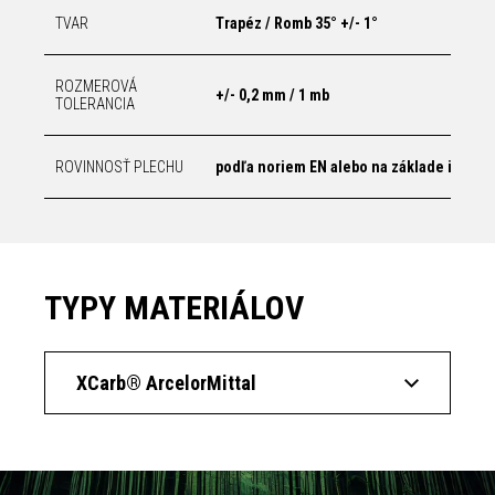
TVAR
Trapéz / Romb 35° +/- 1°
ROZMEROVÁ
+/- 0,2 mm / 1 mb
TOLERANCIA
ROVINNOSŤ PLECHU
podľa noriem EN alebo na základe indivi
TYPY MATERIÁLOV
XCarb® ArcelorMittal