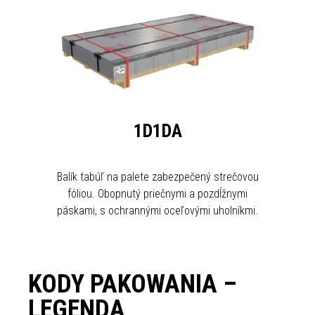
1D1DA
Balík tabúľ na palete zabezpečený strečovou
fóliou. Obopnutý priečnymi a pozdĺžnymi
páskami, s ochrannými oceľovými uholníkmi.
KODY PAKOWANIA –
LEGENDA