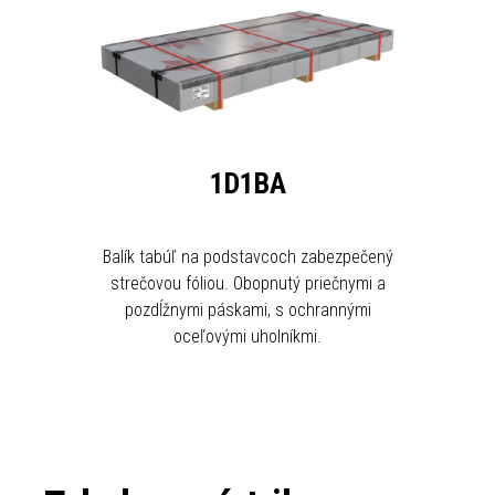
1D1BA
Balík tabúľ na podstavcoch zabezpečený
strečovou fóliou. Obopnutý priečnymi a
pozdĺžnymi páskami, s ochrannými
oceľovými uholníkmi.