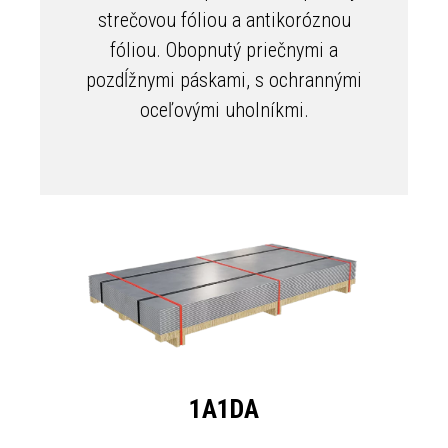
strečovou fóliou a antikoróznou
fóliou. Obopnutý priečnymi a
pozdĺžnymi páskami, s ochrannými
oceľovými uholníkmi.
1A1DA