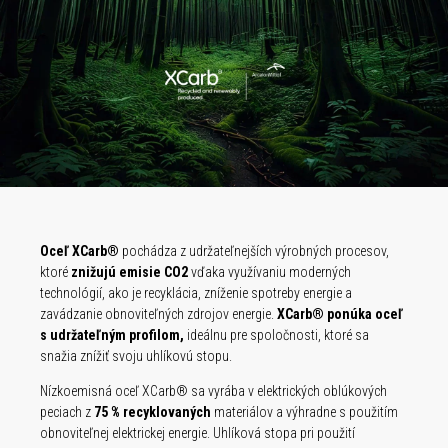
 pri
ania za
né a
vým
sov,
ovali
Oceľ XCarb®
pochádza z udržateľnejších výrobných procesov,
lcované
vou
arovo
oveľa
ktoré
znižujú emisie CO2
vďaka využívaniu moderných
j
od
voči
ednu
robu
vými
technológií, ako je recyklácia, zníženie spotreby energie a
é
hy
majú
.
júcou
 oceľ
zavádzanie obnoviteľných zdrojov energie.
XCarb® ponúka oceľ
le. Sú
voči
pre
ch.
obrou
a
s udržateľným profilom,
ideálnu pre spoločnosti, ktoré sa
vnaní s
široké
nostiam
oti
snažia znížiť svoju uhlíkovú stopu.
Tieto
rstve.
ť pre
kov
vých
Nízkoemisná oceľ XCarb® sa vyrába v elektrických oblúkových
 presné
e,
 na
užitím
peciach z
75 % recyklovaných
materiálov a výhradne s použitím
ich
obnoviteľnej elektrickej energie. Uhlíková stopa pri použití
om
lechov