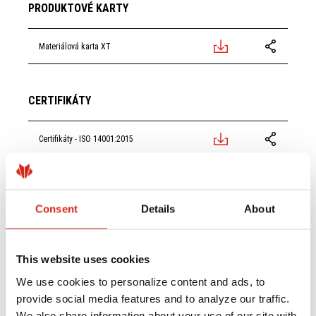
PRODUKTOVÉ KARTY
Materiálová karta XT
EN
EN
SK
SK
HU
HU
RO
RO
CERTIFIKÁTY
Certifikáty - ISO 14001:2015
PL
PL
EN
EN
SK
SK
CS
CS
HU
HU
LT
LT
Certifikáty - ISO 9001:2015
Consent
Details
About
PL
PL
EN
EN
SK
SK
Príklady tvarov
This website uses cookies
We use cookies to personalize content and ads, to
provide social media features and to analyze our traffic.
We also share information about your use of our site with