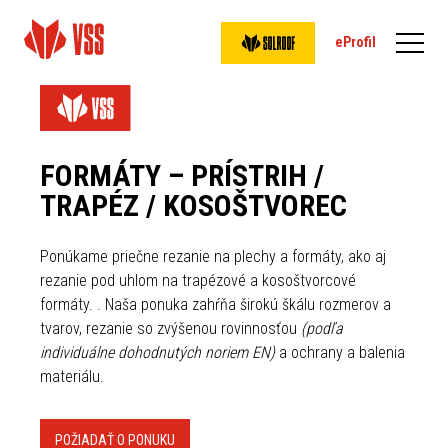
eProfil
FORMÁTY – PRÍSTRIH /
TRAPÉZ / KOSOŠTVOREC
Ponúkame priečne rezanie na plechy a formáty, ako aj
rezanie pod uhlom na trapézové a kosoštvorcové
formáty. . Naša ponuka zahŕňa širokú škálu rozmerov a
tvarov, rezanie so zvýšenou rovinnosťou
(podľa
individuálne dohodnutých noriem EN)
a ochrany a balenia
materiálu.
POŽIADAŤ O PONUKU