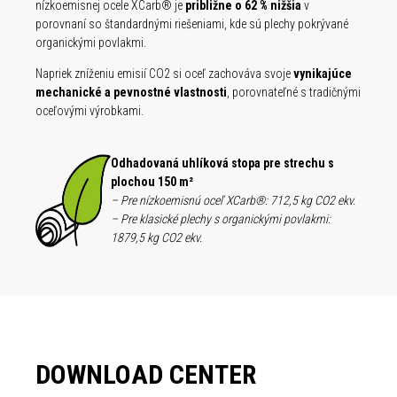
nízkoemisnej ocele XCarb® je
približne o 62 % nižšia
v
ývané
porovnaní so štandardnými riešeniami, kde sú plechy pokrývané
organickými povlakmi.
ajúce
Napriek zníženiu emisií CO2 si oceľ zachováva svoje
vynikajúce
dičnými
mechanické a pevnostné vlastnosti
, porovnateľné s tradičnými
oceľovými výrobkami.
 s
Odhadovaná uhlíková stopa pre strechu s
plochou 150 m²
2 ekv.
– Pre nízkoemisnú oceľ XCarb®: 712,5 kg CO2 ekv.
:
– Pre klasické plechy s organickými povlakmi:
1879,5 kg CO2 ekv.
DOWNLOAD CENTER