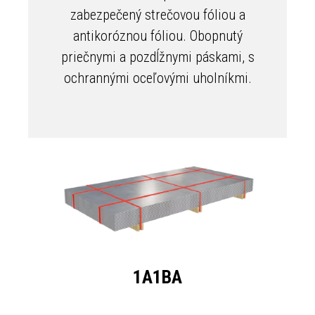
zabezpečený strečovou fóliou a
antikoróznou fóliou. Obopnutý
priečnymi a pozdĺžnymi páskami, s
ochrannými oceľovými uholníkmi.
1A1BA