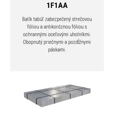
1F1AA
Balík tabúľ zabezpečený strečovou
fóliou a antikoróznou fóliou s
ochrannými oceľovými uholníkmi.
Obopnutý priečnymi a pozdĺžnymi
páskami.