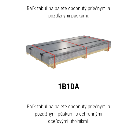
Balík tabúľ na palete obopnutý priečnymi a
pozdĺžnymi páskami.
1B1DA
Balík tabúľ na palete obopnutý priečnymi a
pozdĺžnymi páskam, s ochrannými
oceľovými uholníkmi.