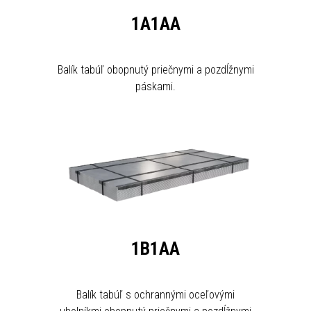
1A1AA
Balík tabúľ obopnutý priečnymi a pozdĺžnymi
páskami.
1B1AA
Balík tabúľ s ochrannými oceľovými