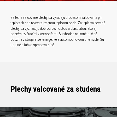
Za tepla valcované plechy sa vyrábajú procesom valcovania pri
teplotách nad rekrystalizačnou teplotou ocele. Za tepla valcované
plechy sa vyznačujú dobrou pevnosťou a plasticitou, ako aj
dobrými zváracími vlastnosťami. Sú vhodné na konštrukčné
použitie v strojárstve, energetike a automobilovom priemysle. Sú
odolné a ľahko spracovateľné.
Plechy valcované za studena