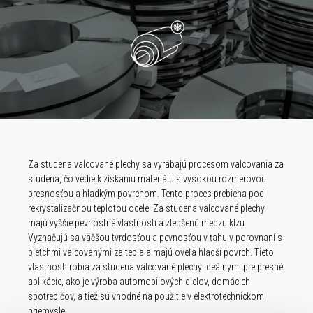
Za studena valcované plechy sa vyrábajú procesom valcovania za
studena, čo vedie k získaniu materiálu s vysokou rozmerovou
presnosťou a hladkým povrchom. Tento proces prebieha pod
rekrystalizačnou teplotou ocele. Za studena valcované plechy
majú vyššie pevnostné vlastnosti a zlepšenú medzu klzu.
Vyznačujú sa väčšou tvrdosťou a pevnosťou v ťahu v porovnaní s
pletchmi valcovanými za tepla a majú oveľa hladší povrch. Tieto
vlastnosti robia za studena valcované plechy ideálnymi pre presné
aplikácie, ako je výroba automobilových dielov, domácich
spotrebičov, a tiež sú vhodné na použitie v elektrotechnickom
priemysle.