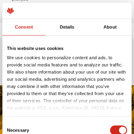
Consent
Details
About
This website uses cookies
Elektrolyticky pozinkované
We use cookies to personalize content and ads, to
plechy
provide social media features and to analyze our traffic.
We also share information about your use of our site with
our social media, advertising and analytics partners who
may combine it with other information that you've
provided to them or that they've collected from your use
of their services. The controller of your personal data on
the website is VSS, s.r.o., Kmet'ova 26, 040 01 Košice,
Slovakia, registered in the Commercial Register
maintained by the Municipal Court in Košice, section:
Consent
Sro, file no.: 51998/V, VAT no.: 2121549375, NIP:
Necessary
Selection