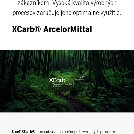
zákazníkom. Vysoká kvalita výrobných
procesov zaručuje jeho optimálne využitie.
XCarb® ArcelorMittal
Oceľ XCarb®
pochádza z udržateľnejších výrobných procesov,