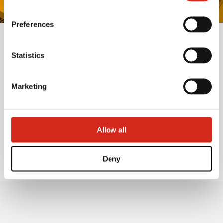
(REGON): (Košice), identification number: 53 915 241,
hereinafter referred to as “VSS”.
Preferences
Statistics
Elektrolyticky pozinkované plechy sú pokryté vrstvou zinku
nanášanou elektrochemickým procesom. Tento proces
zabezpečuje rovnomerné nanesenie tenkej vrstvy zinku na jednu
Marketing
alebo obe strany ocele. Elektrolyticky pozinkované plechy majú
hladký a jednoliaty povrch, čo z nich robí vynikajúcu voľbu pre
aplikácie vyžadujúce estetické povrchové úpravy a presné
spracovanie. Tento povlak zabezpečuje vynikajúcu priľnavosť pre
nátery alebo fólie. Používajú sa v automobilovom priemysle,
Allow all
výrobe domácich spotrebičov a pri výrobe prvkov vyžadujúcich
nanesenie náteru alebo rôznych povrchových úprav.
Deny