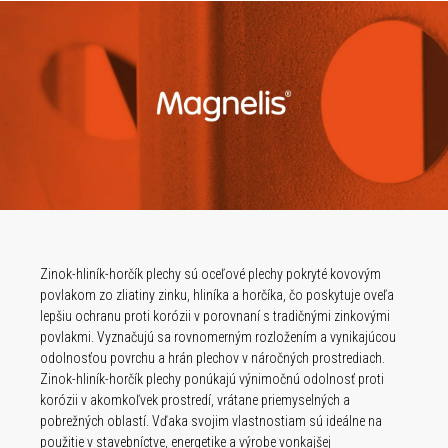
Zinok-hliník-horčík plechy sú oceľové plechy pokryté kovovým
povlakom zo zliatiny zinku, hliníka a horčíka, čo poskytuje oveľa
lepšiu ochranu proti korózii v porovnaní s tradičnými zinkovými
povlakmi. Vyznačujú sa rovnomerným rozložením a vynikajúcou
odolnosťou povrchu a hrán plechov v náročných prostrediach.
Zinok-hliník-horčík plechy ponúkajú výnimočnú odolnosť proti
korózii v akomkoľvek prostredí, vrátane priemyselných a
pobrežných oblastí. Vďaka svojim vlastnostiam sú ideálne na
použitie v stavebníctve, energetike a výrobe vonkajšej