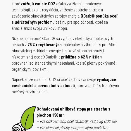
ktoré
znižujú emisie CO2
vďaka využívaniu moderných
technológií, ako je recyklácia, zníženie spotreby energie a
zavádzanie obnoviteľných zdrojov energie.
XCarb® ponúka oceľ
s udržateľným profilom,
ideálnu pre spoločnosti, ktoré sa
snažia znížiť svoju uhlíkovú stopu.
Nízkoemisná oceľ XCarb® sa vyrába v elektrických oblúkových
peciach z
75 % recyklovaných
materiálov a výhradne s použitím
obnoviteľnej elektrickej energie. Uhlíková stopa pri použití
nízkoemisnej ocele XCarb® je
približne o 62 % nižšia
v
porovnaní so štandardnými riešeniami, kde sú plechy pokrývané
organickými povlakmi.
Napriek zníženiu emisií CO2 si oceľ zachováva svoje
vynikajúce
mechanické a pevnostné vlastnosti
, porovnateľné s tradičnými
oceľovými výrobkami.
Odhadovaná uhlíková stopa pre strechu s
plochou 150 m²
– Pre nízkoemisnú oceľ XCarb®: 712,5 kg CO2 ekv.
– Pre klasické plechy s organickými povlakmi: