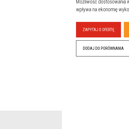
Możliwość dostosowania wy
dachówki
Korz
Pliki do pobrania
Kasety Ścienne i
wpływa na ekonomię wyko
Jako
Optymalizuj dach
PROSYSTEM
 dachowe
SERIES
Dla
Okładziny elewacyjne
prof
SKRIN, LINEA, SINUS
y rynnowe
ZAPYTAJ O OFERTĘ
FAQ
e i
jne
DODAJ DO PORÓWNANIA
 trapezowe
płaskie
 blacharskie
ria dachowe