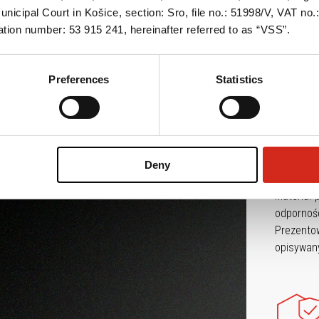
nicipal Court in Košice, section: Sro, file no.: 51998/V, VAT no
tion number: 53 915 241, hereinafter referred to as “VSS”.
Preferences
Statistics
Jest to p
μm
.
Jej j
Deny
preferenc
Materiał
odpornośc
Prezento
opisywan