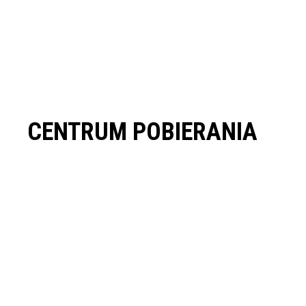
AL 9007
RAL 9010
CENTRUM POBIERANIA