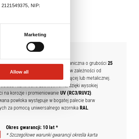
.: 2121549375, NIP:
Marketing
odstawowa
, klasyczna
powłoka organiczna o grubości
25
ednolita powierzchnia jest
gładka
—
w zależności od
Allow all
ji
klienta
dostępna w wersji
błyszcząc
ej
lub metaliczn
ej
.
posiada
różnorodne
zastosowania
, dzięki
wysokiej
i na korozje i promieniowanie
UV (RC3/RUV2)
.
wana powłoka w
ystępuje
w bogatej palecie barw
ych za pomocą uniwersalnego wzornika
RAL
.
Okres gwarancji: 10 lat *
* Szczegółowe warunki gwarancji określa karta