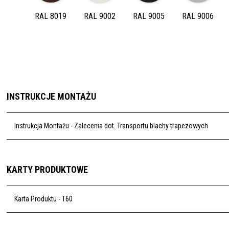
RAL 8019
RAL 9002
RAL 9005
RAL 9006
INSTRUKCJE MONTAŻU
Instrukcja Montażu - Zalecenia dot. Transportu blachy trapezowych
PL
PL
EN
EN
SK
SK
CS
CS
HU
HU
RO
RO
LT
LT
KARTY PRODUKTOWE
Karta Produktu - T60
PL
PL
EN
EN
SK
SK
CS
CS
HU
HU
RO
RO
LT
LT