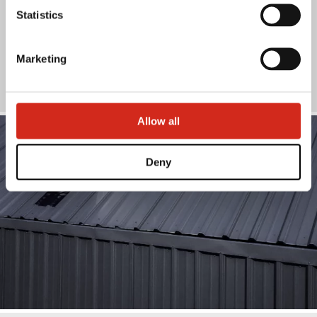
Ścienne i PROSYSTEM
Z i C
Statistics
Konstrukcyjne blachy
Marketing
trapezowe
Allow all
Deny