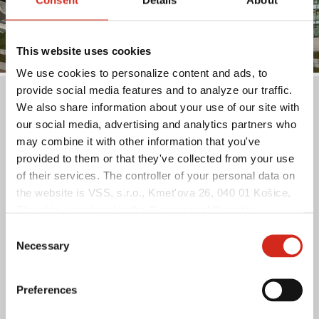
This website uses cookies
We use cookies to personalize content and ads, to
provide social media features and to analyze our traffic.
We also share information about your use of our site with
BUDOWNICTWO
our social media, advertising and analytics partners who
INWESTYCYJNE
may combine it with other information that you've
provided to them or that they've collected from your use
of their services. The controller of your personal data on
Kasetony elewacyjne
Płyty warstwowe ścienne
the website is VSS, s.r.o., Kmet'ova 26, 040 01 Košice,
SKRIN
CorePIR, CorePUR,
Slovakia, registered in the Commercial Register
CoreWOOL
maintained by the Municipal Court in Košice, section:
Consent
Sro, file no.: 51998/V, VAT no.: 2121549375, NIP:
Necessary
Panele elewacyjne
Płyty warstwowe dachowe
Selection
LINEA
CorePIR, CorePUR,
(REGON): (Košice), identification number: 53 915 241,
hereinafter referred to as “VSS”.
CoreWOOL
Preferences
Kasety
Profile konstrukcyjne