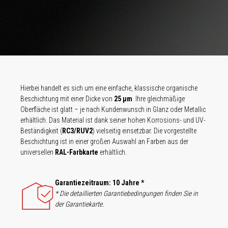
latte
htung
en
ie
re * *
sche
Hierbei handelt es sich um eine einfache, klassische organische
e in
Beschichtung mit einer Dicke von
25 μm
. Ihre gleichmäßige
etallic
Oberfläche ist glatt – je nach Kundenwunsch in Glanz oder Metallic
und UV-
erhältlich. Das Material ist dank seiner hohen Korrosions- und UV-
llte
Beständigkeit (
RC3/RUV2
) vielseitig einsetzbar. Die vorgestellte
r
Beschichtung ist in einer großen Auswahl an Farben aus der
universellen
RAL-Farbkarte
erhältlich.
Garantiezeitraum: 10 Jahre *
e in
* Die detaillierten Garantiebedingungen finden Sie in
der Garantiekarte.