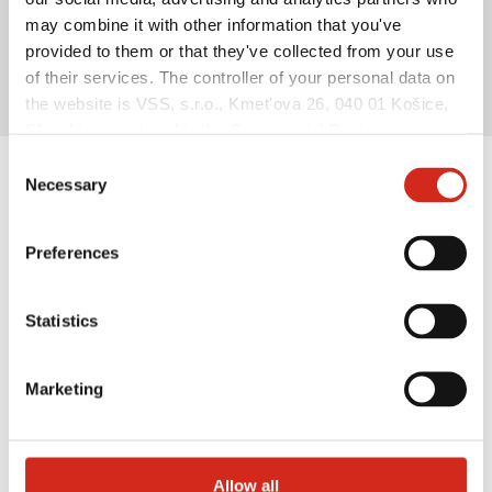
may combine it with other information that you've
provided to them or that they've collected from your use
DACHNEIGUNGSWINKEL
> 4°
of their services. The controller of your personal data on
the website is VSS, s.r.o., Kmet'ova 26, 040 01 Košice,
Slovakia, registered in the Commercial Register
maintained by the Municipal Court in Košice, section:
Consent
Sro, file no.: 51998/V, VAT no.: 2121549375, NIP:
Necessary
Selection
BESCHICHTUNGEN UND
(REGON): (Košice), identification number: 53 915 241,
FARBEN
hereinafter referred to as “VSS”.
Preferences
POLIESTER Standard [RAL]
Statistics
Marketing
VERFÜGBARE FARBEN
[0.7]
Allow all
RAL 1002
RAL 1015
RAL 3000
RAL 3005
RAL 3009