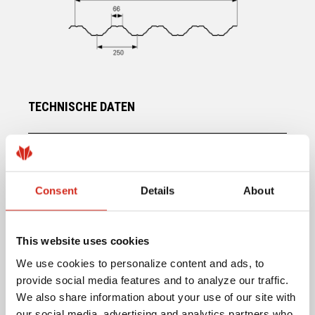
TECHNISCHE DATEN
EFFEKTIVE BREITE
1002 mm
Consent
Details
About
GESAMTBREITE
~ 1040 mm
PROFILHÖHE
61 mm
This website uses cookies
We use cookies to personalize content and ads, to
BLECHSTÄRKE
0,7 mm - 1,25 mm
provide social media features and to analyze our traffic.
We also share information about your use of our site with
our social media, advertising and analytics partners who
MAXIMALE PLATTENLÄNGE
12 000 mm