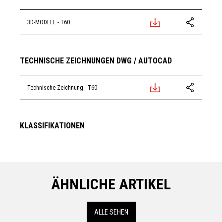
3D-MODELL - T60
PL
PL
TECHNISCHE ZEICHNUNGEN DWG / AUTOCAD
Technische Zeichnung - T60
PL
PL
KLASSIFIKATIONEN
ÄHNLICHE ARTIKEL
ALLE SEHEN