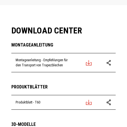
DOWNLOAD CENTER
MONTAGEANLEITUNG
Montageanleitung - Empfehlungen für
den Transport von Trapezblechen
PL
PL
EN
EN
SK
SK
CS
CS
HU
HU
RO
RO
LT
LT
PRODUKTBLÄTTER
Produktblatt - T60
PL
PL
EN
EN
SK
SK
CS
CS
HU
HU
RO
RO
LT
LT
3D-MODELLE