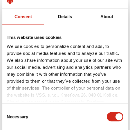
Wandkassetten kombiniert. Dank seiner Parameter ist es
für den Objekt- und Gewerbebau bestimmt, wird aber
Consent
Details
About
auch als Dacheindeckung im privaten Bauwesen
verwendet.
This website uses cookies
We use cookies to personalize content and ads, to
provide social media features and to analyze our traffic.
We also share information about your use of our site with
SIEHE
our social media, advertising and analytics partners who
may combine it with other information that you've
provided to them or that they've collected from your use
of their services. The controller of your personal data on
the website is VSS, s.r.o., Kmet'ova 26, 040 01 Košice,
Slovakia, registered in the Commercial Register
maintained by the Municipal Court in Košice, section:
Consent
Sro, file no.: 51998/V, VAT no.: 2121549375, NIP:
Necessary
Selection
(REGON): (Košice), identification number: 53 915 241,
hereinafter referred to as “VSS”.