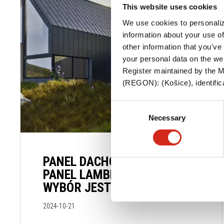
This website uses cookies
We use cookies to personaliz
information about your use of
other information that you've 
your personal data on the we
Register maintained by the Mu
(REGON): (Košice), identifica
Consent
Necessary
Selection
PANEL DACHOWY FIT VS
PANEL LAMBDA 2.0 – KTÓRY
WYBÓR JEST DLA CIEBIE?
2024-10-21