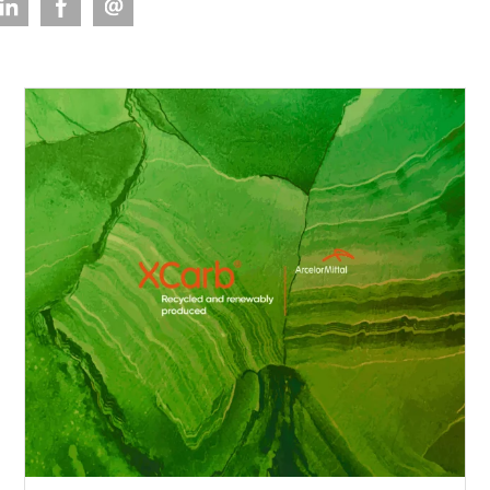
Jako
Optymalizuj dach
PROSYSTEM
 dachowe
SERIES
Dla
Okładziny elewacyjne
prof
SKRIN, LINEA, SINUS
y rynnowe
FAQ
e i
jne
 trapezowe
płaskie
 blacharskie
ria dachowe