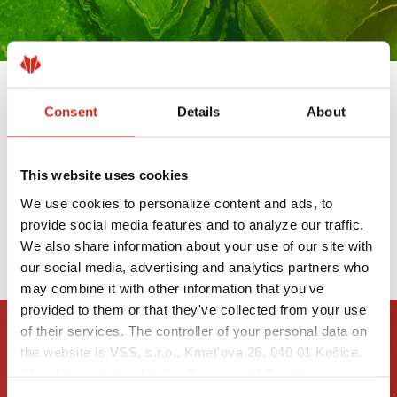
VÝROBKY S POVRCHOVOU ÚPRAVOU
Consent
Details
About
UTK SÚ TERAZ DOSTUPNÉ Z
NÍZKOUHLÍKOVEJ OCELE XCARB®
This website uses cookies
19 MÁJA 2025
We use cookies to personalize content and ads, to
provide social media features and to analyze our traffic.
PREČÍTAJTE SI VIAC
We also share information about your use of our site with
our social media, advertising and analytics partners who
may combine it with other information that you've
provided to them or that they've collected from your use
of their services. The controller of your personal data on
the website is VSS, s.r.o., Kmet'ova 26, 040 01 Košice,
Slovakia, registered in the Commercial Register
maintained by the Municipal Court in Košice, section: