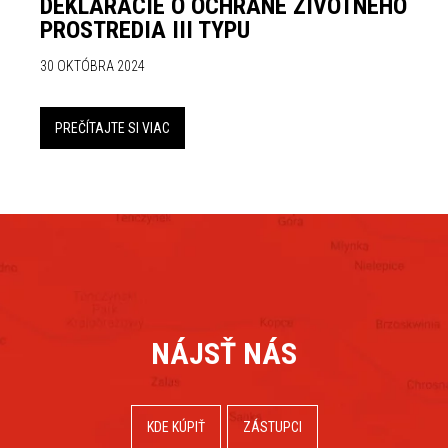
DEKLARÁCIE O OCHRANE ŽIVOTNÉHO
PROSTREDIA III TYPU
30 OKTÓBRA 2024
PREČÍTAJTE SI VIAC
NÁJSŤ NÁS
KDE KÚPIŤ
ZÁSTUPCI