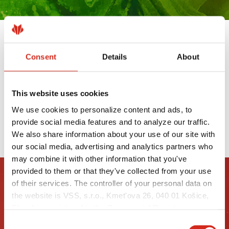
VÝROBKY S POVRCHOVOU ÚPRAVOU
Consent
Details
About
UTK SÚ TERAZ DOSTUPNÉ Z
NÍZKOUHLÍKOVEJ OCELE XCARB®
19 MÁJA 2025
This website uses cookies
We use cookies to personalize content and ads, to
provide social media features and to analyze our traffic.
PREČÍTAJTE SI VIAC
We also share information about your use of our site with
our social media, advertising and analytics partners who
may combine it with other information that you've
provided to them or that they've collected from your use
of their services. The controller of your personal data on
the website is VSS, s.r.o., Kmet'ova 26, 040 01 Košice,
Slovakia, registered in the Commercial Register
maintained by the Municipal Court in Košice, section:
Consent