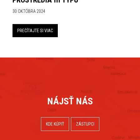
PROSTREDIA III TYPU
30 OKTÓBRA 2024
PREČÍTAJTE SI VIAC
NÁJSŤ NÁS
KDE KÚPIŤ
ZÁSTUPCI