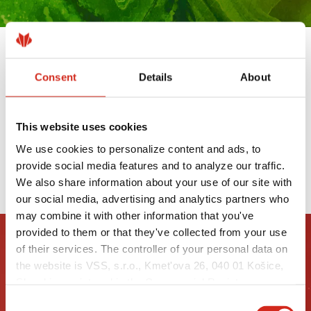
VÝROBKY S POVRCHOVOU ÚPRAVOU
Consent
Details
About
UTK SÚ TERAZ DOSTUPNÉ Z
NÍZKOUHLÍKOVEJ OCELE XCARB®
19 MÁJA 2025
This website uses cookies
We use cookies to personalize content and ads, to
provide social media features and to analyze our traffic.
PREČÍTAJTE SI VIAC
We also share information about your use of our site with
our social media, advertising and analytics partners who
may combine it with other information that you've
provided to them or that they've collected from your use
of their services. The controller of your personal data on
the website is VSS, s.r.o., Kmet'ova 26, 040 01 Košice,
Slovakia, registered in the Commercial Register
maintained by the Municipal Court in Košice, section:
Consent