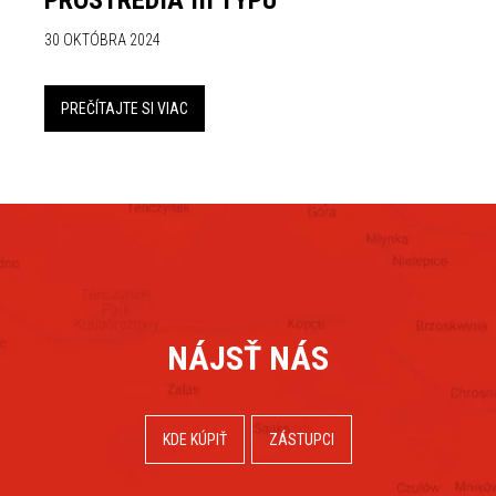
PROSTREDIA III TYPU
30 OKTÓBRA 2024
PREČÍTAJTE SI VIAC
NÁJSŤ NÁS
KDE KÚPIŤ
ZÁSTUPCI