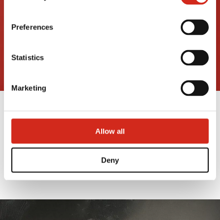
(REGON): (Košice), identification number: 53 915 241,
hereinafter referred to as “VSS”.
Preferences
Statistics
Marketing
VEĽKÁ NOC 2025
Allow all
18 APRÍLA 2025
Deny
PREČÍTAJTE SI VIAC