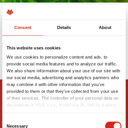
VÝROBKY S POVRCHOVOU ÚPRAVOU
UTK SÚ TERAZ DOSTUPNÉ Z
Consent
Details
About
NÍZKOUHLÍKOVEJ OCELE XCARB®
19 MÁJA 2025
This website uses cookies
We use cookies to personalize content and ads, to
PREČÍTAJTE SI VIAC
provide social media features and to analyze our traffic.
We also share information about your use of our site with
our social media, advertising and analytics partners who
may combine it with other information that you've
provided to them or that they've collected from your use
of their services. The controller of your personal data on
the website is VSS, s.r.o., Kmet'ova 26, 040 01 Košice,
Slovakia, registered in the Commercial Register
maintained by the Municipal Court in Košice, section:
Consent
Sro, file no.: 51998/V, VAT no.: 2121549375, NIP:
Necessary
Selection