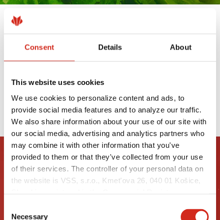
VÝROBKY S POVRCHOVOU ÚPRAVOU
UTK SÚ TERAZ DOSTUPNÉ Z
Consent
Details
About
NÍZKOUHLÍKOVEJ OCELE XCARB®
19 MÁJA 2025
This website uses cookies
We use cookies to personalize content and ads, to
PREČÍTAJTE SI VIAC
provide social media features and to analyze our traffic.
We also share information about your use of our site with
our social media, advertising and analytics partners who
may combine it with other information that you've
provided to them or that they've collected from your use
of their services. The controller of your personal data on
the website is VSS, s.r.o., Kmet'ova 26, 040 01 Košice,
Slovakia, registered in the Commercial Register
maintained by the Municipal Court in Košice, section:
Consent
Sro, file no.: 51998/V, VAT no.: 2121549375, NIP:
Necessary
Selection