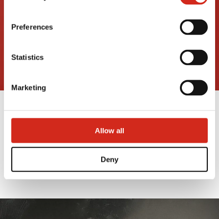
(REGON): (Košice), identification number: 53 915 241,
hereinafter referred to as “VSS”.
Preferences
Statistics
Marketing
VEĽKÁ NOC 2025
Allow all
18 APRÍLA 2025
Deny
PREČÍTAJTE SI VIAC