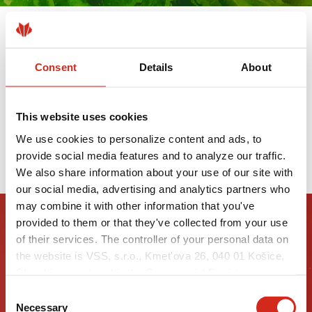
VÝROBKY S POVRCHOVOU ÚPRAVOU
UTK SÚ TERAZ DOSTUPNÉ Z
Consent
Details
About
NÍZKOUHLÍKOVEJ OCELE XCARB®
19 MÁJA 2025
This website uses cookies
We use cookies to personalize content and ads, to
PREČÍTAJTE SI VIAC
provide social media features and to analyze our traffic.
We also share information about your use of our site with
our social media, advertising and analytics partners who
may combine it with other information that you've
provided to them or that they've collected from your use
of their services. The controller of your personal data on
the website is VSS, s.r.o., Kmet'ova 26, 040 01 Košice,
Slovakia, registered in the Commercial Register
maintained by the Municipal Court in Košice, section:
Consent
Sro, file no.: 51998/V, VAT no.: 2121549375, NIP:
Necessary
Selection