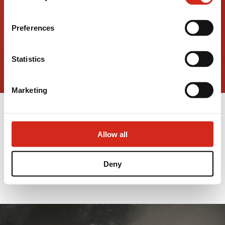
(REGON): (Košice), identification number: 53 915 241,
hereinafter referred to as “VSS”.
Preferences
Statistics
Marketing
VEĽKÁ NOC 2025
Allow all
18 APRÍLA 2025
Deny
PREČÍTAJTE SI VIAC