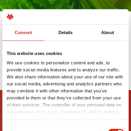
VÝROBKY S POVRCHOVOU ÚPRAVOU
Consent
Details
About
UTK SÚ TERAZ DOSTUPNÉ Z
NÍZKOUHLÍKOVEJ OCELE XCARB®
19 MÁJA 2025
This website uses cookies
We use cookies to personalize content and ads, to
provide social media features and to analyze our traffic.
PREČÍTAJTE SI VIAC
We also share information about your use of our site with
our social media, advertising and analytics partners who
may combine it with other information that you've
provided to them or that they've collected from your use
of their services. The controller of your personal data on
the website is VSS, s.r.o., Kmet'ova 26, 040 01 Košice,
Slovakia, registered in the Commercial Register
maintained by the Municipal Court in Košice, section:
Consent