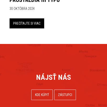
PROSTREDIA III TYPU
30 OKTÓBRA 2024
PREČÍTAJTE SI VIAC
NÁJSŤ NÁS
KDE KÚPIŤ
ZÁSTUPCI