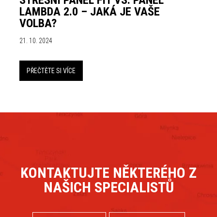
STŘEŠNÍ PANEL FIT VS. PANEL
LAMBDA 2.0 – JAKÁ JE VAŠE
VOLBA?
21. 10. 2024
PŘEČTĚTE SI VÍCE
KONTAKTUJTE NĚKTERÉHO Z
NAŠICH SPECIALISTŮ