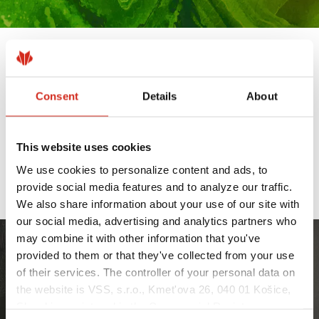
POVLAKOVANÉ VÝROBKY UTK JSOU
NYNÍ K DISPOZICI Z NÍZKOUHLÍKOVÉ
Consent
Details
About
OCELI XCARB®
19. 5. 2025
This website uses cookies
We use cookies to personalize content and ads, to
PŘEČTĚTE SI VÍCE
provide social media features and to analyze our traffic.
We also share information about your use of our site with
our social media, advertising and analytics partners who
may combine it with other information that you've
provided to them or that they've collected from your use
of their services. The controller of your personal data on
the website is VSS, s.r.o., Kmet'ova 26, 040 01 Košice,
Slovakia, registered in the Commercial Register