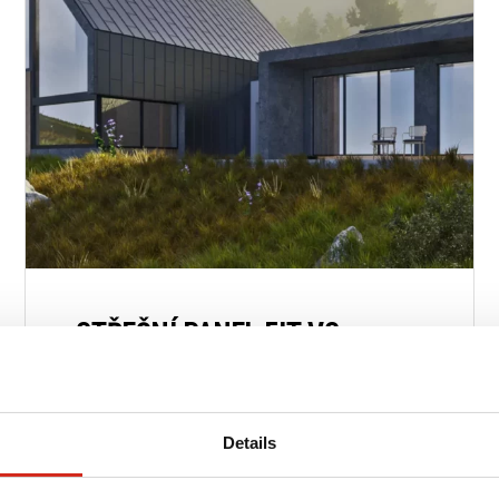
Optimalizovat střechu
FAQ
Nástěnné kazety
 panely
PROSYSTEM
SERIES
é systémy
 a fasádní
vé plechy
plechy
vé spojovací
příslušenství
STŘEŠNÍ PANEL FIT VS.
PANEL LAMBDA 2.0 – JAKÁ
JE VAŠE VOLBA?
21. 10. 2024
Details