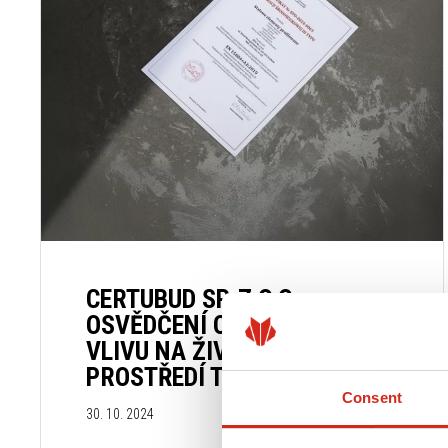
Okapové systémy
INGURI
Střešní
PANEL 
Střešní a fasádní trapézové plechy
Okapov
Ploché plechy
INGURI
Střešní
Plechové spojovací prvky
Trapézo
Střešní příslušenství
Ploché 
Plecho
prvky
Střešní 
CERTUBUD SP. Z O.O.
OSVĚDČENÍ O PROHLÁŠENÍ O
VLIVU NA ŽIVOTNÍ
PROSTŘEDÍ TYPU III
Consent
30. 10. 2024