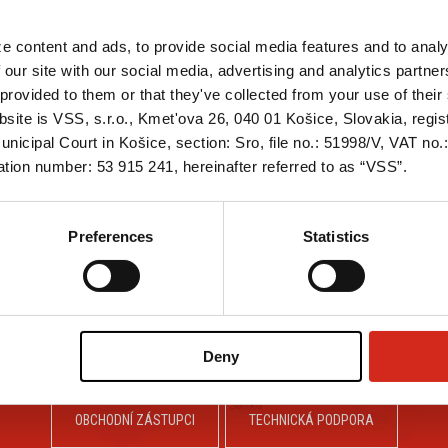
PŘEČTĚTE SI VÍCE
e content and ads, to provide social media features and to analy
 our site with our social media, advertising and analytics partn
provided to them or that they've collected from your use of their 
bsite is VSS, s.r.o., Kmet'ova 26, 040 01 Košice, Slovakia, regi
nicipal Court in Košice, section: Sro, file no.: 51998/V, VAT no
tion number: 53 915 241, hereinafter referred to as “VSS”.
Preferences
Statistics
JTE NĚKTERÉHO Z NAŠICH SP
Deny
OBCHODNÍ ZÁSTUPCI
TECHNICKÁ PODPORA