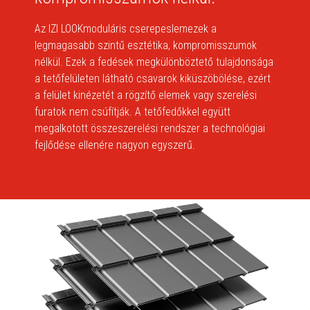
Az IZI LOOKmoduláris cserepeslemezek a
legmagasabb szintű esztétika, kompromisszumok
nélkül. Ezek a fedések megkülönböztető tulajdonsága
a tetőfelületen látható csavarok kiküszöbölése, ezért
a felület kinézetét a rögzítő elemek vagy szerelési
furatok nem csúfítják. A tetőfedőkkel együtt
megalkotott összeszerelési rendszer a technológiai
fejlődése ellenére nagyon egyszerű.