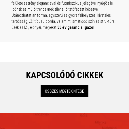
z le.
z le.
z le.
felülete szerény eleganciával és futurisztikus jellegével nyűgöz le.
Időnek és múló trendeknek ellenálló tetőfedést képezve.
eles
eles
eles
Utánozhatatlan forma, egyszerű és gyors felhelyezés, kivételes
uktúra.
uktúra.
uktúra.
tartósság, „Z” típusú borda, valamint ismétlődő szín és struktúra.
Ezek az IZI, előnyei, melyeket
55 év garancia igazol
.
KAPCSOLÓDÓ CIKKEK
ÖSSZES MEGTEKINTÉSE