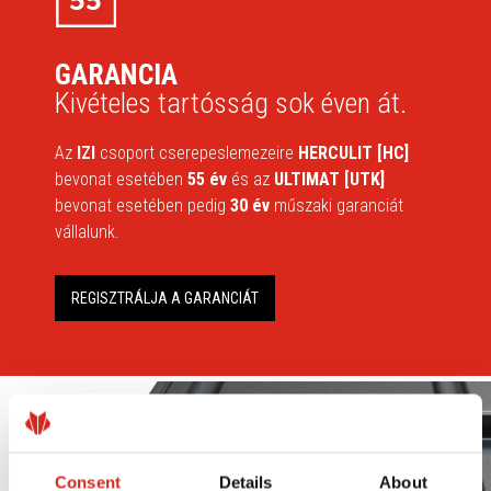
GARANCIA
Kivételes tartósság sok éven át.
Az
IZI
csoport cserepeslemezeire
HERCULIT [HC]
bevonat esetében
55 év
és az
ULTIMAT [UTK]
bevonat esetében pedig
30 év
műszaki garanciát
vállalunk.
REGISZTRÁLJA A GARANCIÁT
Consent
Details
About