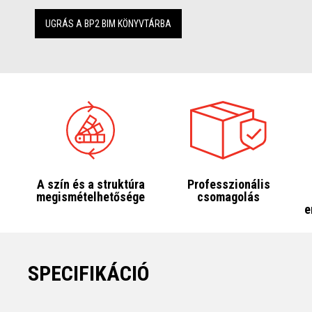
UGRÁS A BP2 BIM KÖNYVTÁRBA
A szín és a struktúra
Professzionális
megismételhetősége
csomagolás
e
SPECIFIKÁCIÓ