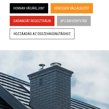
HONNAN VÁSÁRLJON?
KERESSEN VÁLLALKOZÓT
GARANCIÁT REGISZTRÁLNI
BP2 BIM KÖNYVTÁR
HOZZÁADÁS AZ ÖSSZEHASONLÍTÁSHOZ