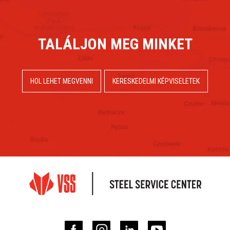
TALÁLJON MEG MINKET
HOL LEHET MEGVENNI
KERESKEDELMI KÉPVISELETEK