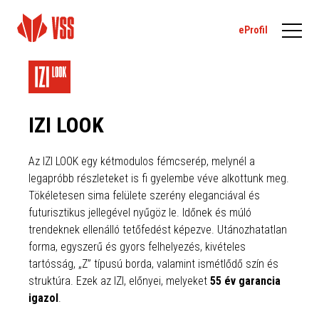
eProfil
IZI LOOK
Az IZI LOOK egy kétmodulos fémcserép, melynél a
legapróbb részleteket is fi gyelembe véve alkottunk meg.
Tökéletesen sima felülete szerény eleganciával és
futurisztikus jellegével nyűgöz le. Időnek és múló
trendeknek ellenálló tetőfedést képezve. Utánozhatatlan
forma, egyszerű és gyors felhelyezés, kivételes
tartósság, „Z” típusú borda, valamint ismétlődő szín és
struktúra. Ezek az IZI, előnyei, melyeket
55 év garancia
igazol
.