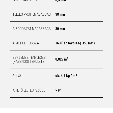
LEMEZVASTAGSÁG
0,5 mm
TELJES PROFILMAGASSÁG
38 mm
A BORDÁZAT MAGASSÁGA
30 mm
A MODUL HOSSZA
363 (léc távolság 350 mm)
EGY LEMEZ TÉNYLEGES
2
0,828 m
(HASZNOS) TERÜLETE
2
ok. 4,5 kg / m
SÚLYA
A TETŐ LEJTÉSI SZÖGE
> 9°