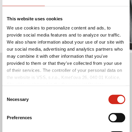
This website uses cookies
We use cookies to personalize content and ads, to
provide social media features and to analyze our traffic.
We also share information about your use of our site with
our social media, advertising and analytics partners who
may combine it with other information that you've
provided to them or that they've collected from your use
of their services. The controller of your personal data on
the website is VSS, s.r.o., Kmet'ova 26, 040 01 Košice,
Slovakia, registered in the Commercial Register
maintained by the Municipal Court in Košice, section:
Consent
EASY LINK
Sro, file no.: 51998/V, VAT no.: 2121549375, NIP:
Necessary
Selection
(REGON): (Košice), identification number: 53 915 241,
Tökéletesen illeszkedő lemezek.
hereinafter referred to as “VSS”.
Preferences
EASY LINK
egy egyedi megoldás, amelynek
köszönhetően a lemezek úgy illeszkednek