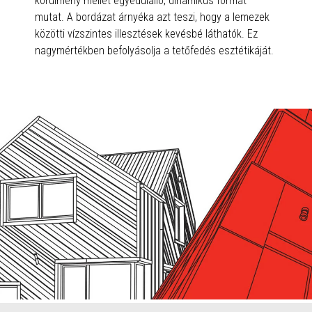
körülmény mellet egyedülálló, dinamikus formát
mutat. A bordázat árnyéka azt teszi, hogy a lemezek
közötti vízszintes illesztések kevésbé láthatók. Ez
nagymértékben befolyásolja a tetőfedés esztétikáját.