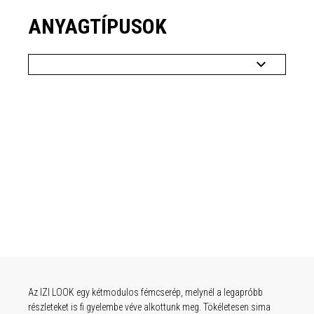
ANYAGTÍPUSOK
bb
bb
bb
Az IZI LOOK egy kétmodulos fémcserép, melynél a legapróbb
sima
sima
sima
részleteket is fi gyelembe véve alkottunk meg. Tökéletesen sima