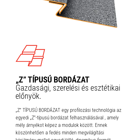
„Z” TÍPUSÚ BORDÁZAT
Gazdasági, szerelési és esztétikai
előnyök.
„Z” TÍPUSÚ BORDÁZAT egy profilozási technológia az
egyedi „Z”-típusú bordázat felhasználásával , amely
mély árnyékot képez a modulok között. Ennek
köszönhetően a fedés minden megvilágítási